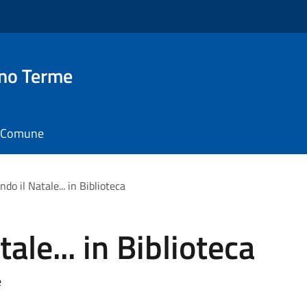
no Terme
il Comune
do il Natale... in Biblioteca
ale... in Biblioteca
e