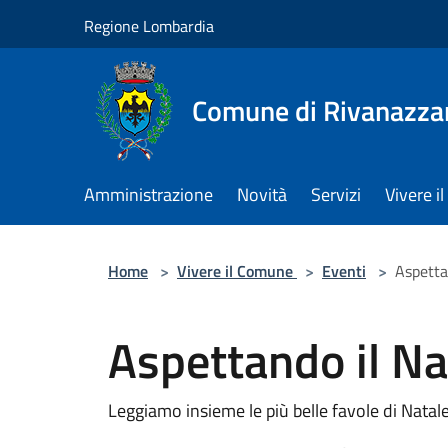
Salta al contenuto principale
Regione Lombardia
Comune di Rivanazza
Amministrazione
Novità
Servizi
Vivere 
Home
>
Vivere il Comune
>
Eventi
>
Aspettan
Aspettando il Nat
Leggiamo insieme le più belle favole di Natal