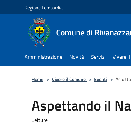
Salta al contenuto principale
Regione Lombardia
Comune di Rivanazza
Amministrazione
Novità
Servizi
Vivere 
Home
>
Vivere il Comune
>
Eventi
>
Aspettan
Aspettando il Nat
Letture