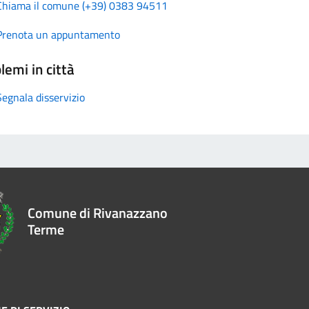
Chiama il comune (+39) 0383 94511
Prenota un appuntamento
lemi in città
Segnala disservizio
Comune di Rivanazzano
Terme