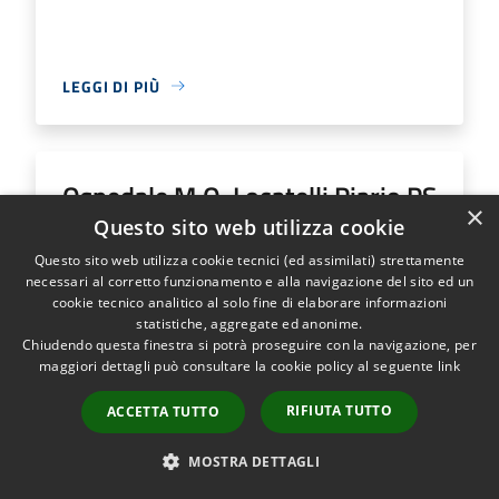
LEGGI DI PIÙ
Ospedale M.O. Locatelli Piario PS
×
Generale
Questo sito web utilizza cookie
Questo sito web utilizza cookie tecnici (ed assimilati) strettamente
necessari al corretto funzionamento e alla navigazione del sito ed un
Indirizzo
Via Groppino, 22
cookie tecnico analitico al solo fine di elaborare informazioni
Ospedale M.O. Locatelli Piario PS Generale...
statistiche, aggregate ed anonime.
Chiudendo questa finestra si potrà proseguire con la navigazione, per
maggiori dettagli può consultare la cookie policy al seguente
link
RIFIUTA TUTTO
ACCETTA TUTTO
LEGGI DI PIÙ
MOSTRA DETTAGLI