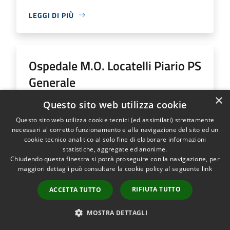
LEGGI DI PIÙ
Ospedale M.O. Locatelli Piario PS
Generale
×
Questo sito web utilizza cookie
Indirizzo
Via Groppino, 22
Questo sito web utilizza cookie tecnici (ed assimilati) strettamente
Ospedale M.O. Locatelli Piario PS Generale...
necessari al corretto funzionamento e alla navigazione del sito ed un
cookie tecnico analitico al solo fine di elaborare informazioni
statistiche, aggregate ed anonime.
Chiudendo questa finestra si potrà proseguire con la navigazione, per
maggiori dettagli può consultare la cookie policy al seguente
link
LEGGI DI PIÙ
RIFIUTA TUTTO
ACCETTA TUTTO
MOSTRA DETTAGLI
Ospedale SS Trinità Romano L.