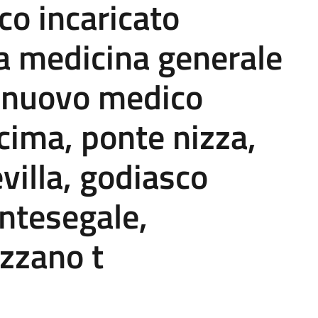
o incaricato
la medicina generale
i nuovo medico
ecima, ponte nizza,
evilla, godiasco
ntesegale,
azzano t