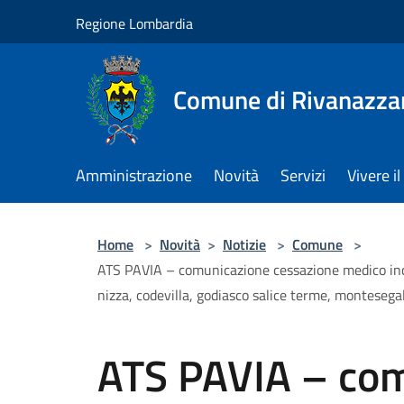
Salta al contenuto principale
Regione Lombardia
Comune di Rivanazza
Amministrazione
Novità
Servizi
Vivere 
Home
>
Novità
>
Notizie
>
Comune
>
ATS PAVIA – comunicazione cessazione medico incar
nizza, codevilla, godiasco salice terme, montesegal
ATS PAVIA – co