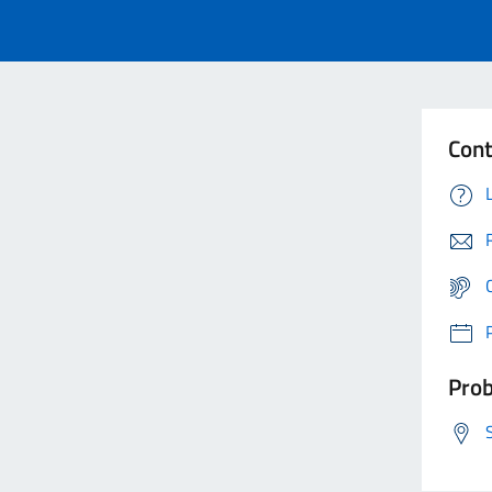
Cont
Prob