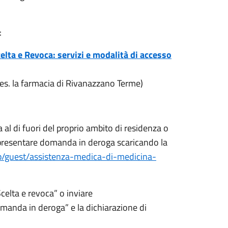
:
celta e Revoca: servizi e modalità di accesso
o (es. la farmacia di Rivanazzano Terme)
al di fuori del proprio ambito di residenza o
 presentare domanda in deroga scaricando la
eb/guest/assistenza-medica-di-medicina-
Scelta e revoca” o inviare
manda in deroga” e la dichiarazione di