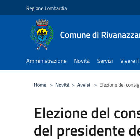
Salta al contenuto principale
Regione Lombardia
Comune di Rivanazza
Amministrazione
Novità
Servizi
Vivere 
Home
>
Novità
>
Avvisi
>
Elezione del consig
Elezione del cons
del presidente d