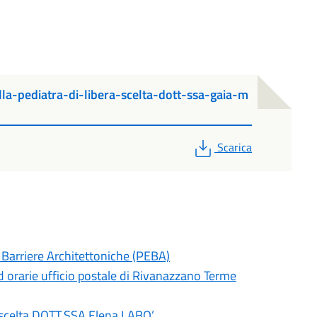
la-pediatra-di-libera-scelta-dott-ssa-gaia-m
PDF
Scarica
 Barriere Architettoniche (PEBA)
 orarie ufficio postale di Rivanazzano Terme
a scelta DOTT.SSA Elena LABO’