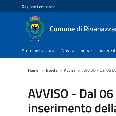
Salta al contenuto principale
Regione Lombardia
Comune di Rivanazza
Amministrazione
Novità
Servizi
Vivere 
Home
>
Novità
>
Avvisi
>
AVVISO - Dal 06 LU
AVVISO - Dal 06
inserimento dell