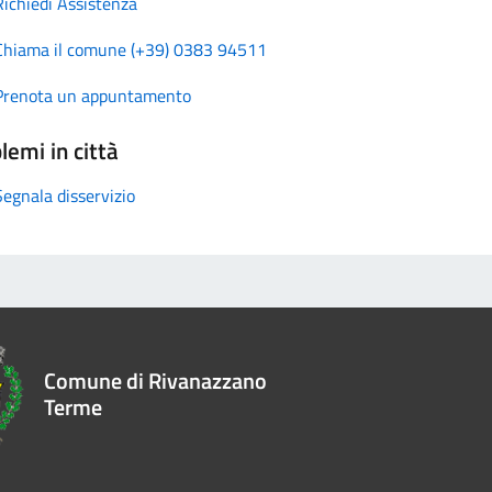
Richiedi Assistenza
Chiama il comune (+39) 0383 94511
Prenota un appuntamento
lemi in città
Segnala disservizio
Comune di Rivanazzano
Terme