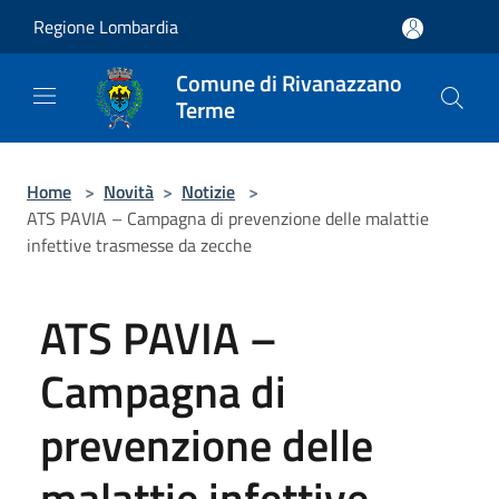
Salta al contenuto principale
Regione Lombardia
Comune di Rivanazzano
Terme
Home
>
Novità
>
Notizie
>
ATS PAVIA – Campagna di prevenzione delle malattie
infettive trasmesse da zecche
ATS PAVIA –
Campagna di
prevenzione delle
malattie infettive