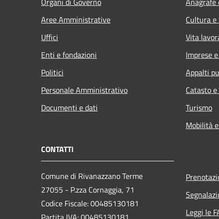
Organi di Governo
Anagrafe e
Aree Amministrative
Cultura e
Uffici
Vita lavor
Enti e fondazioni
Imprese 
Politici
Appalti pu
Personale Amministrativo
Catasto e
Documenti e dati
Turismo
Mobilità e
CONTATTI
Comune di Rivanazzano Terme
Prenotaz
27055 - P.zza Cornaggia, 71
Segnalazi
Codice Fiscale: 00485130181
Leggi le 
Partita IVA: 00485130181