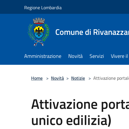
Salta al contenuto principale
Regione Lombardia
Comune di Rivanazza
Amministrazione
Novità
Servizi
Vivere 
Home
>
Novità
>
Notizie
>
Attivazione portale
Attivazione porta
unico edilizia)