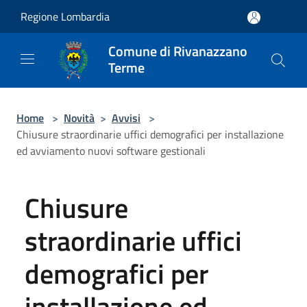
Salta al contenuto principale
Regione Lombardia
Comune di Rivanazzano
Terme
Home
>
Novità
>
Avvisi
>
Chiusure straordinarie uffici demografici per installazione
ed avviamento nuovi software gestionali
Chiusure
straordinarie uffici
demografici per
installazione ed