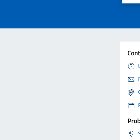
Cont
Prob