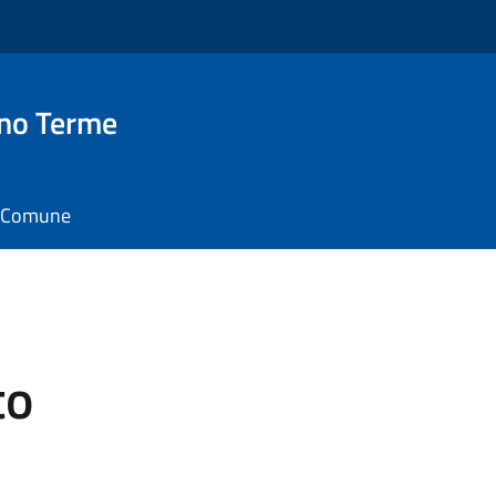
no Terme
il Comune
to