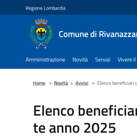
Salta al contenuto principale
Regione Lombardia
Comune di Rivanazza
Amministrazione
Novità
Servizi
Vivere 
Home
>
Novità
>
Avvisi
>
Elenco beneficiari 
Elenco beneficiar
te anno 2025