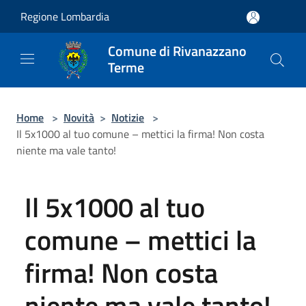
Salta al contenuto principale
Regione Lombardia
Comune di Rivanazzano
Terme
Home
>
Novità
>
Notizie
>
Il 5x1000 al tuo comune – mettici la firma! Non costa
niente ma vale tanto!
Il 5x1000 al tuo
comune – mettici la
firma! Non costa
niente ma vale tanto!