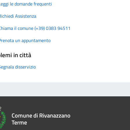
Leggi le domande frequenti
Richiedi Assistenza
Chiama il comune (+39) 0383 94511
Prenota un appuntamento
lemi in città
Segnala disservizio
Comune di Rivanazzano
Terme