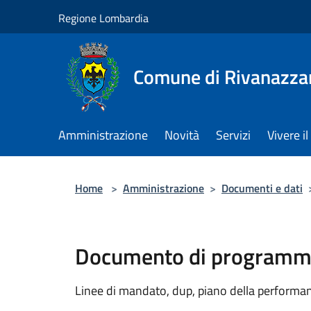
Salta al contenuto principale
Regione Lombardia
Comune di Rivanazza
Amministrazione
Novità
Servizi
Vivere 
Home
>
Amministrazione
>
Documenti e dati
Documento di programma
Linee di mandato, dup, piano della performanc