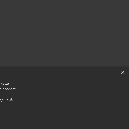
×
rretto
 elaborare
agli può
Municipium
Accesso
i Rivanazzano Terme • Powered by
•
redazione