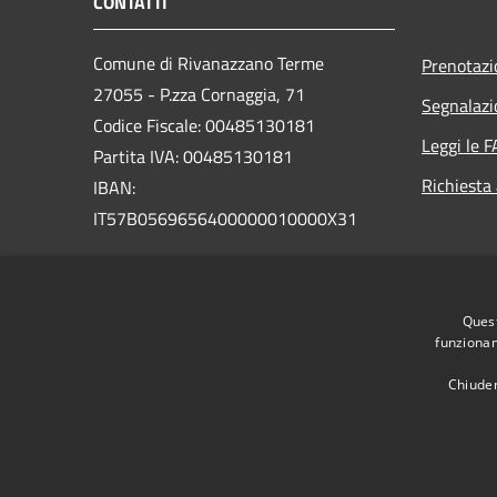
CONTATTI
Comune di Rivanazzano Terme
Prenotaz
27055 - P.zza Cornaggia, 71
Segnalazi
Codice Fiscale: 00485130181
Leggi le 
Partita IVA: 00485130181
Richiesta
IBAN:
IT57B0569656400000010000X31
PEC:
comune.rivanazzanoterme@pec.regione.lombardia.i
Quest
Centralino (+39) 0383 94511
funzionam
Chiuden
RSS
Accessibilità
Privacy
Cookie
Mappa de