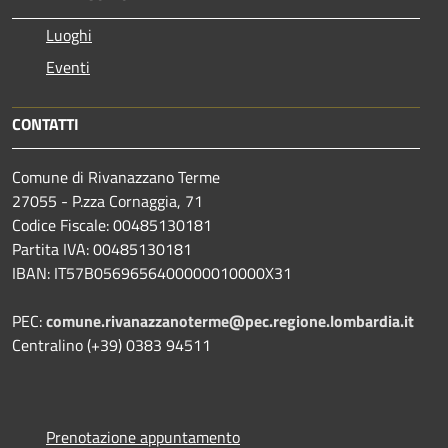
Luoghi
Eventi
CONTATTI
Comune di Rivanazzano Terme
27055 - P.zza Cornaggia, 71
Codice Fiscale: 00485130181
Partita IVA: 00485130181
IBAN: IT57B0569656400000010000X31
PEC:
comune.rivanazzanoterme@pec.regione.lombardia.it
Centralino (+39) 0383 94511
Prenotazione appuntamento