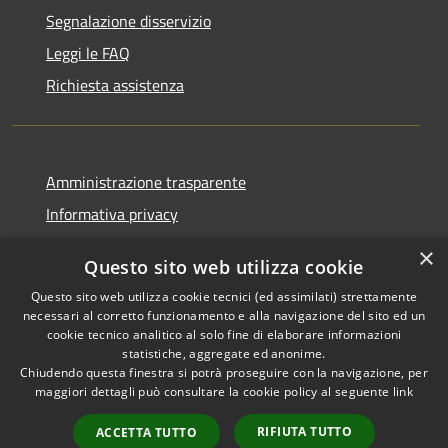
Segnalazione disservizio
Leggi le FAQ
Richiesta assistenza
Amministrazione trasparente
Informativa privacy
Note legali
×
Questo sito web utilizza cookie
Dichiarazione di accessibilità
Questo sito web utilizza cookie tecnici (ed assimilati) strettamente
necessari al corretto funzionamento e alla navigazione del sito ed un
cookie tecnico analitico al solo fine di elaborare informazioni
statistiche, aggregate ed anonime.
Chiudendo questa finestra si potrà proseguire con la navigazione, per
RSS
Copyright © 2026 • Comune di
maggiori dettagli può consultare la cookie policy al seguente
link
Accessibilità
Rivanazzano Terme • Powered
Privacy
Municipium
Accesso
by
•
RIFIUTA TUTTO
ACCETTA TUTTO