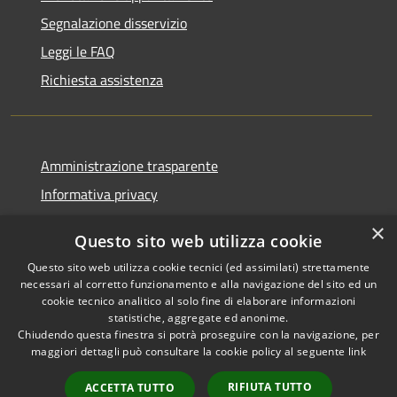
Segnalazione disservizio
Leggi le FAQ
Richiesta assistenza
Amministrazione trasparente
Informativa privacy
Note legali
×
Questo sito web utilizza cookie
Dichiarazione di accessibilità
Questo sito web utilizza cookie tecnici (ed assimilati) strettamente
necessari al corretto funzionamento e alla navigazione del sito ed un
cookie tecnico analitico al solo fine di elaborare informazioni
statistiche, aggregate ed anonime.
Chiudendo questa finestra si potrà proseguire con la navigazione, per
RSS
Copyright © 2026 • Comune di
maggiori dettagli può consultare la cookie policy al seguente
link
Accessibilità
Rivanazzano Terme • Powered
Privacy
Municipium
Accesso
by
•
RIFIUTA TUTTO
ACCETTA TUTTO