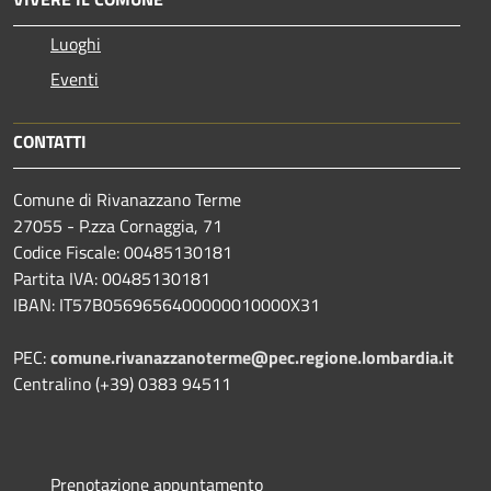
Luoghi
Eventi
CONTATTI
Comune di Rivanazzano Terme
27055 - P.zza Cornaggia, 71
Codice Fiscale: 00485130181
Partita IVA: 00485130181
IBAN: IT57B0569656400000010000X31
PEC:
comune.rivanazzanoterme@pec.regione.lombardia.it
Centralino (+39) 0383 94511
Prenotazione appuntamento