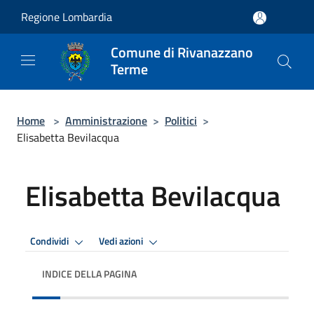
Salta al contenuto principale
Regione Lombardia
Comune di Rivanazzano
Terme
Home
>
Amministrazione
>
Politici
>
Elisabetta Bevilacqua
Elisabetta Bevilacqua
Condividi
Vedi azioni
INDICE DELLA PAGINA