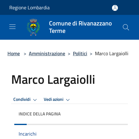
Salta al contenuto principale
Regione Lombardia
Comune di Rivanazzano
Terme
Home
>
Amministrazione
>
Politici
>
Marco Largaiolli
Marco Largaiolli
Condividi
Vedi azioni
INDICE DELLA PAGINA
Incarichi