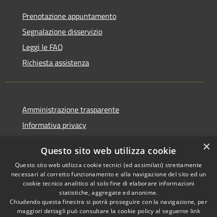
Prenotazione appuntamento
Segnalazione disservizio
Leggi le FAQ
Richiesta assistenza
Amministrazione trasparente
Informativa privacy
Note legali
×
Questo sito web utilizza cookie
Dichiarazione di accessibilità
Questo sito web utilizza cookie tecnici (ed assimilati) strettamente
necessari al corretto funzionamento e alla navigazione del sito ed un
cookie tecnico analitico al solo fine di elaborare informazioni
statistiche, aggregate ed anonime.
Chiudendo questa finestra si potrà proseguire con la navigazione, per
RSS
Copyright © 2026 • Comune di
maggiori dettagli può consultare la cookie policy al seguente
link
Accessibilità
Rivanazzano Terme • Powered