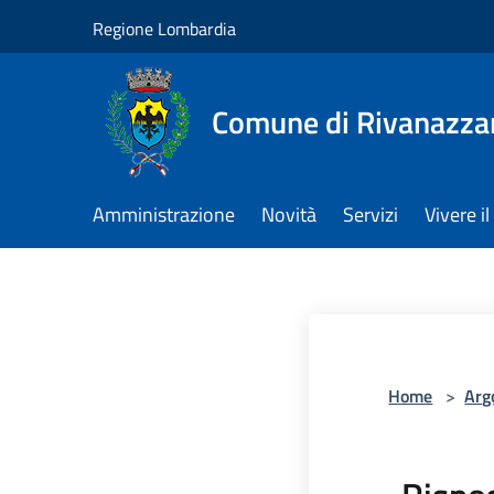
Salta al contenuto principale
Regione Lombardia
Comune di Rivanazza
Amministrazione
Novità
Servizi
Vivere 
Home
>
Arg