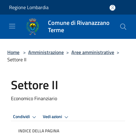
Salta al contenuto principale
Regione Lombardia
Comune di Rivanazzano
Terme
Home
>
Amministrazione
>
Aree amministrative
>
Settore II
Settore II
Economico Finanziario
Condividi
Vedi azioni
INDICE DELLA PAGINA