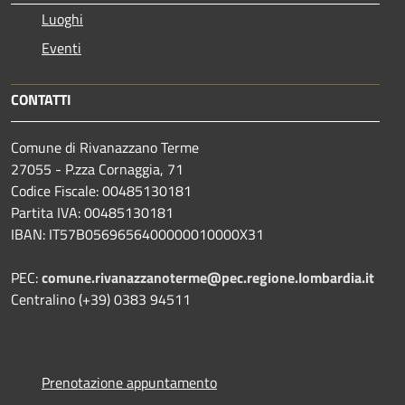
Luoghi
Eventi
CONTATTI
Comune di Rivanazzano Terme
27055 - P.zza Cornaggia, 71
Codice Fiscale: 00485130181
Partita IVA: 00485130181
IBAN: IT57B0569656400000010000X31
PEC:
comune.rivanazzanoterme@pec.regione.lombardia.it
Centralino (+39) 0383 94511
Prenotazione appuntamento