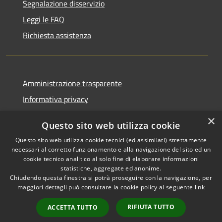
Segnalazione disservizio
Leggi le FAQ
Richiesta assistenza
Amministrazione trasparente
Informativa privacy
Note legali
×
Questo sito web utilizza cookie
Dichiarazione di accessibilità
Questo sito web utilizza cookie tecnici (ed assimilati) strettamente
necessari al corretto funzionamento e alla navigazione del sito ed un
cookie tecnico analitico al solo fine di elaborare informazioni
statistiche, aggregate ed anonime.
Chiudendo questa finestra si potrà proseguire con la navigazione, per
RSS
Copyright © 2026 • Comune di
maggiori dettagli può consultare la cookie policy al seguente
link
Accessibilità
Rivanazzano Terme • Powered
Privacy
Municipium
Accesso
by
•
RIFIUTA TUTTO
ACCETTA TUTTO
Cookie
redazione