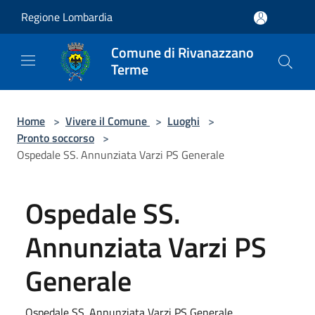
Salta al contenuto principale
Regione Lombardia
Comune di Rivanazzano
Terme
Home
>
Vivere il Comune
>
Luoghi
>
Pronto soccorso
>
Ospedale SS. Annunziata Varzi PS Generale
Ospedale SS.
Annunziata Varzi PS
Generale
Ospedale SS. Annunziata Varzi PS Generale