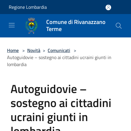
Salta al contenuto principale
Regione Lombardia
Comune di Rivanazzano
Terme
Home
>
Novità
>
Comunicati
>
Autoguidovie – sostegno ai cittadini ucraini giunti in
lombardia
Autoguidovie –
sostegno ai cittadini
ucraini giunti in
lombardia