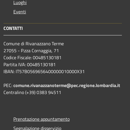
Luoghi
Eventi
CONTATTI
Comune di Rivanazzano Terme
27055 - P.zza Cornaggia, 71
Codice Fiscale: 00485130181
Partita IVA: 00485130181
IBAN: IT57B0569656400000010000X31
PEC:
comune.rivanazzanoterme@pec.regione.lombardia.it
Centralino (+39) 0383 94511
Prenotazione appuntamento
Segnalazione disservizio