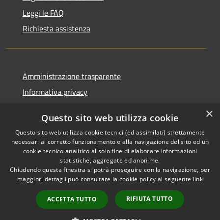
Leggi le FAQ
Richiesta assistenza
Amministrazione trasparente
Informativa privacy
Note legali
×
Questo sito web utilizza cookie
Dichiarazione di accessibilità
Questo sito web utilizza cookie tecnici (ed assimilati) strettamente
necessari al corretto funzionamento e alla navigazione del sito ed un
cookie tecnico analitico al solo fine di elaborare informazioni
statistiche, aggregate ed anonime.
Chiudendo questa finestra si potrà proseguire con la navigazione, per
RSS
Copyright © 2026 • Comune di
maggiori dettagli può consultare la cookie policy al seguente
link
Accessibilità
Rivanazzano Terme • Powered
Privacy
Municipium
Accesso
by
•
RIFIUTA TUTTO
ACCETTA TUTTO
Cookie
redazione
Mappa del sito