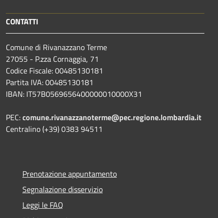
CONTATTI
Comune di Rivanazzano Terme
27055 - P.zza Cornaggia, 71
Codice Fiscale: 00485130181
Partita IVA: 00485130181
IBAN: IT57B0569656400000010000X31
PEC:
comune.rivanazzanoterme@pec.regione.lombardia.it
Centralino (+39) 0383 94511
Prenotazione appuntamento
Segnalazione disservizio
Leggi le FAQ